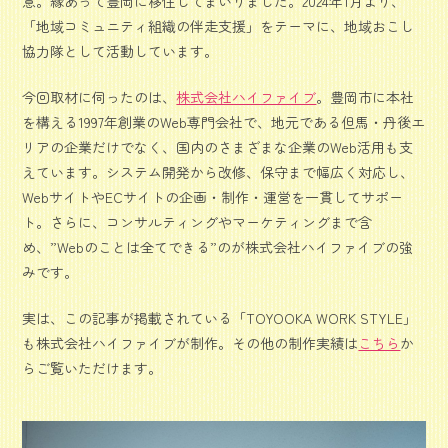
意。縁あって豊岡に移住してまいりました。2024年1月より、
「地域コミュニティ組織の伴走支援」をテーマに、地域おこし
協力隊として活動しています。
今回取材に伺ったのは、
株式会社ハイファイブ
。豊岡市に本社
を構える1997年創業の
Web専門会社で、地元である但馬・丹後エ
リアの企業だけでなく、国内のさまざまな企業のWeb活用も支
えています。システム開発から改修、保守まで幅広く対応し、
WebサイトやECサイトの企画・制作・運営を一貫してサポー
ト。さらに、コンサルティングやマーケティングまで含
め、”Webのことは全てできる”のが株式会社ハイファイブの強
みです。
実は、この記事が掲載されている「TOYOOKA WORK STYLE」
も株式会社ハイファイブが制作。その他の制作実績は
こちら
か
らご覧いただけます。