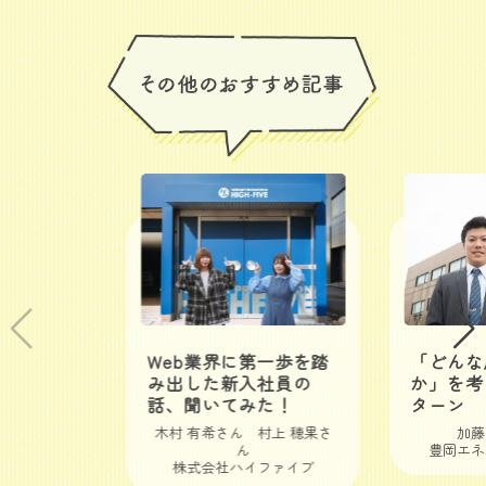
Web業界に第一歩を踏
「どんな
み出した新入社員の
か」を考
話、聞いてみた！
ターン
木村 有希さん 村上 穂果さ
加藤
ん
豊岡エネ
株式会社ハイファイブ