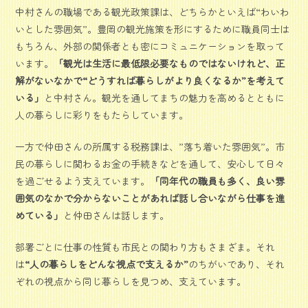
中村さんの職場である観光政策課は、どちらかといえば“わいわ
いとした雰囲気”。豊岡の観光施策を形にするために職員同士は
もちろん、外部の関係者とも密にコミュニケーションを取って
います。
「観光は生活に最低限必要なものではないけれど、正
解がないなかで“どうすれば暮らしがより良くなるか”を考えて
いる」
と中村さん。観光を通してまちの魅力を高めるとともに
人の暮らしに彩りをもたらしています。
一方で仲田さんの所属する税務課は、”落ち着いた雰囲気”。市
民の暮らしに関わるお金の手続きなどを通して、安心して日々
を過ごせるよう支えています。
「同年代の職員も多く、良い雰
囲気のなかで分からないことがあれば話し合いながら仕事を進
めている」
と仲田さんは話します。
部署ごとに仕事の性質も市民との関わり方もさまざま。それ
は
“人の暮らしをどんな視点で支えるか”
のちがいであり、それ
ぞれの視点から同じ暮らしを見つめ、支えています。