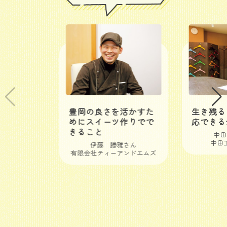
豊岡の良さを活かすた
生き残る
めにスイーツ作りでで
応できる
きること
中田
中田
伊藤 勝雅さん
有限会社ティーアンドエムズ