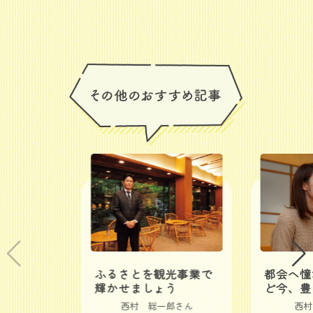
ふるさとを観光事業で
都会へ憧
輝かせましょう
ど今、豊
西村 総一郎さん
西村