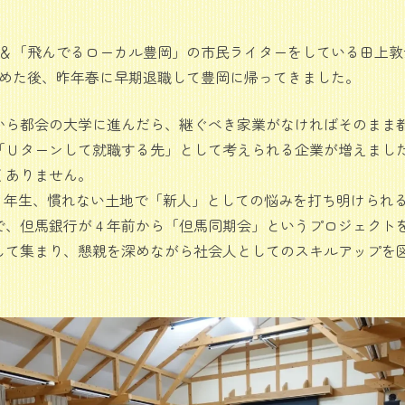
ィ＆「飛んでるローカル豊岡」の市民ライターをしている田上
り務めた後、昨年春に早期退職して豊岡に帰ってきました。
から都会の大学に進んだら、継ぐべき家業がなければそのまま
「Ｕターンして就職する先」として考えられる企業が増えまし
くありません。
1 年生、慣れない土地で「新人」としての悩みを打ち明けられ
、但馬銀行が 4 年前から「但馬同期会」というプロジェクト
して集まり、懇親を深めながら社会人としてのスキルアップを