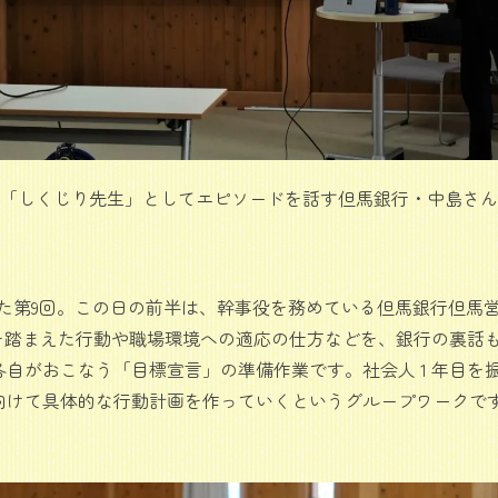
「しくじり先生」としてエピソードを話す但馬銀行・中島さん
れた第9回。この日の前半は、幹事役を務めている但馬銀行但馬
格を踏まえた行動や職場環境への適応の仕方などを、銀行の裏話
自がおこなう「目標宣言」の準備作業です。社会人 1 年目を
向けて具体的な行動計画を作っていくというグループワークで