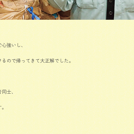
で心強いし、
けるので帰ってきて大正解でした。
者同士、
す。