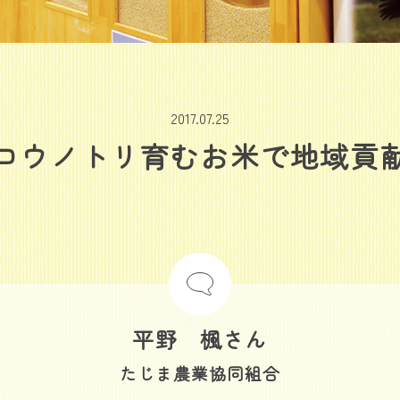
2017.07.25
コウノトリ育むお米で地域貢
平野 楓さん
たじま農業協同組合