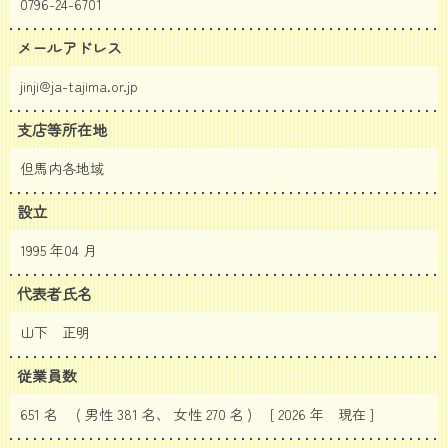
0796-24-6701
メールアドレス
jinji@ja-tajima.or.jp
支店等所在地
但馬内各地域
設立
1995 年04 月
代表者氏名
山下 正明
従業員数
651 名 ( 男性 381 名、 女性 270 名 ) [ 2026 年
現在 ]