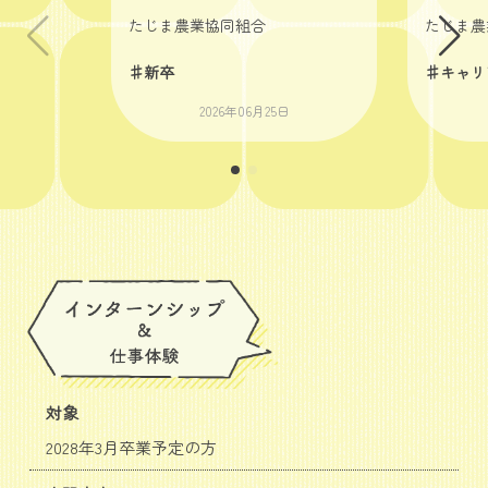
たじま農業協同組合
たじま農
♯新卒
♯キャリ
2026年06月25日
対象
2028年3月卒業予定の方