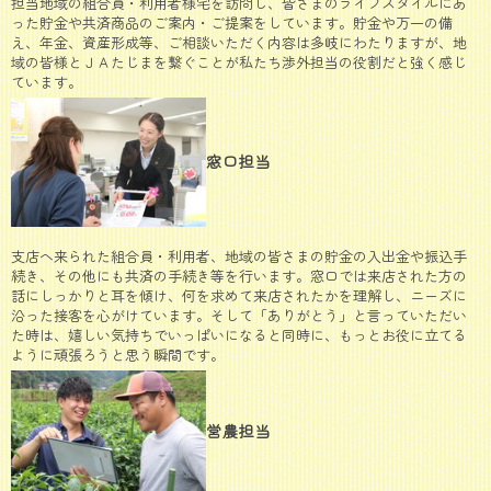
担当地域の組合員・利用者様宅を訪問し、皆さまのライフスタイルにあ
った貯金や共済商品のご案内・ご提案をしています。貯金や万一の備
え、年金、資産形成等、ご相談いただく内容は多岐にわたりますが、地
域の皆様とＪＡたじまを繋ぐことが私たち渉外担当の役割だと強く感じ
ています。
窓口担当
支店へ来られた組合員・利用者、地域の皆さまの貯金の入出金や振込手
続き、その他にも共済の手続き等を行います。窓口では来店された方の
話にしっかりと耳を傾け、何を求めて来店されたかを理解し、ニーズに
沿った接客を心がけています。そして「ありがとう」と言っていただい
た時は、嬉しい気持ちでいっぱいになると同時に、もっとお役に立てる
ように頑張ろうと思う瞬間です。
営農担当