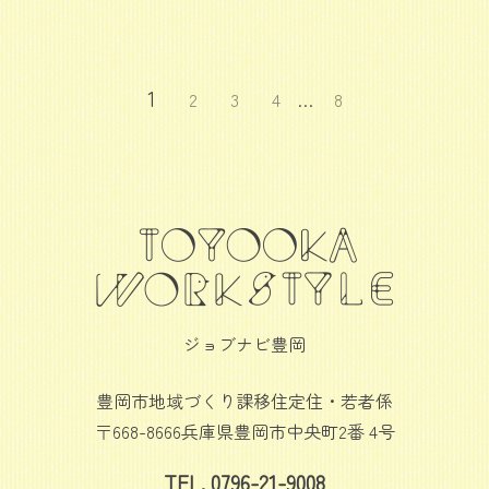
1
2
3
4
…
8
ジョブナビ豊岡
豊岡市地域づくり課移住定住・若者係
〒668-8666兵庫県豊岡市中央町2番 4号
TEL. 0796-21-9008