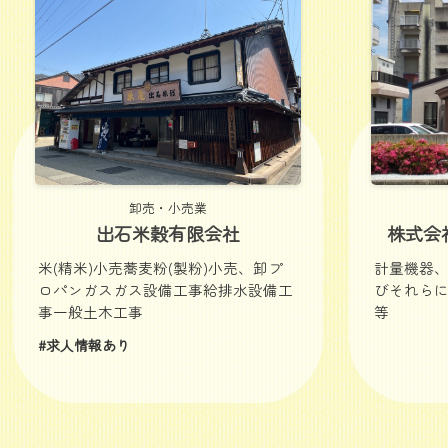
卸売・小売業
出石米穀有限会社
株式会
米(精米)小売蕎麦粉(製粉)小売、卸プ
計量機器
ロパンガスガス設備工事給排水設備工
びそれら
事一般土木工事
等
#求人情報あり