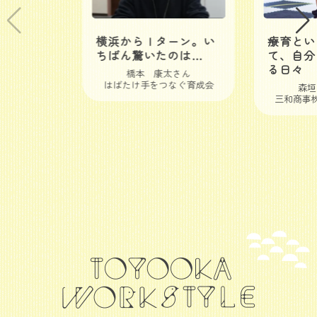
横浜からＩターン。い
療育とい
ちばん驚いたのは…
て、自分
る日々
橋本 康太さん
はばたけ手をつなぐ育成会
森垣
三和商事株