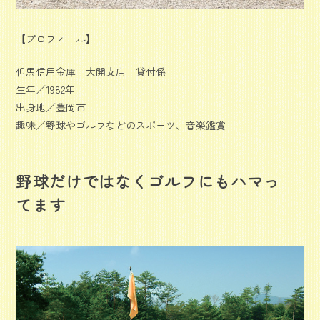
【プロフィール】
但馬信用金庫 大開支店 貸付係
生年／1982年
出身地／豊岡市
趣味／野球やゴルフなどのスポーツ、音楽鑑賞
野球だけではなくゴルフにもハマっ
てます