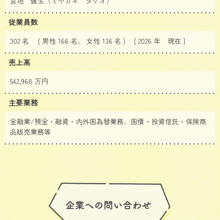
宮垣 健生（ミヤガキ タケオ）
従業員数
302 名 ( 男性 166 名、 女性 136 名 ) [ 2026 年
現在 ]
売上高
542,968 万円
主要業務
金融業/預金・融資・内外国為替業務、国債・投資信託・保険商
品販売業務等