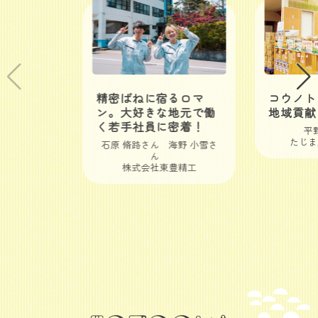
精密ばねに宿るロマ
コウノト
ン。大好きな地元で働
地域貢献
く若手社員に密着！
平
たじま
石原 脩路さん 海野 小雪さ
ん
株式会社東豊精工