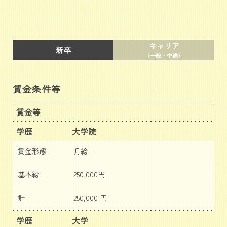
キャリア
新卒
（一般・中途）
賃金条件等
賃金等
学歴
大学院
賃金形態
月給
基本給
250,000円
計
250,000 円
学歴
大学