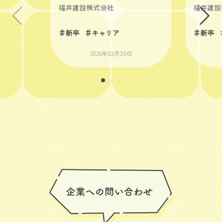
福井建設株式会社
福井建設
♯新卒
♯キャリア
♯新卒
2026年03月30日