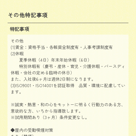
その他特記事項
特記事項
その他
(1)賃金：資格手当・各報奨金制度有・人事考課制度有
(2)休暇
夏季休暇（4日）年末年始休暇（6日）
特別休暇有（慶弔・産休・育児・介護休暇・バースディ
休暇・会社の定める臨時の休日）
また、入社後6ヶ月は週休2日制になります。
(3)ISO9001・ISO14001を認証取得 品質・環境に配慮してい
ます。
※誠実・熱意・和の心をモットーに明るく行動力のある方、
意欲的な方、いちから指導致します。
※試用期間あり（3ヶ月）条件変更なし。
◆屋内の受動喫煙対策