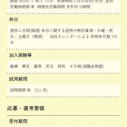
開始 08:00 ～ 終了 17:30 休憩時間 (1日の合計) 90分 変形
労働時間制 有 時間外労働時間 月平均 12時間
休日
週休二日制(隔週) 休日に関する説明や特記事項：日曜・祝
日・土曜日（隔週） 当社カレンダーによる 年間休日数 110
日
加入保険等
健康 厚生 雇用 労災 財形 その他(退職金制度)
試用期間
試用期間 有 (3ヶ月)
応募・選考要領
受付期間