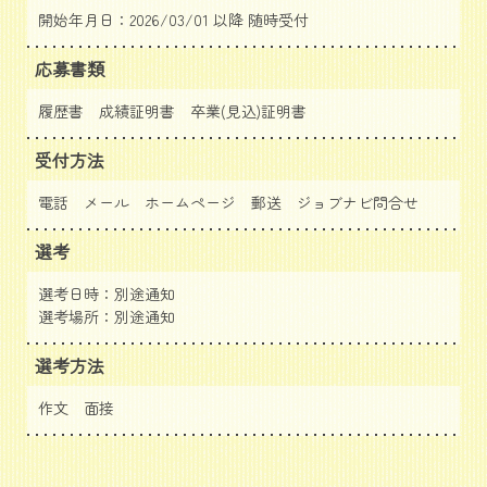
開始年月日：2026/03/01 以降 随時受付
応募書類
履歴書 成績証明書 卒業(見込)証明書
受付方法
電話 メール ホームページ 郵送
ジョブナビ問合せ
選考
選考日時：別途通知
選考場所：別途通知
選考方法
作文 面接