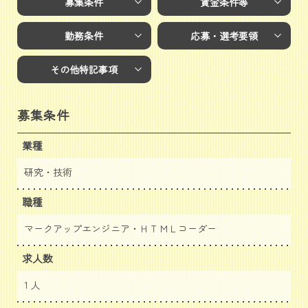
募集条件
賃金条件等
勤務条件
応募・選考要領
その他特記事項
募集条件
業種
研究・技術
職種
マークアップエンジニア・ＨＴＭＬコーダー
求人数
1 人