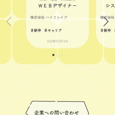
ＷＥＢデザイナー
シ
株式会社 ハイファイブ
株式会社
♯新卒
♯キャリア
♯新卒
2026年05月13日