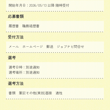
開始年月日：2026/05/13 以降 随時受付
応募書類
履歴書 職務経歴書
受付方法
メール ホームページ 郵送
ジョブナビ問合せ
選考
選考日時：別途通知
選考場所：別途通知
選考方法
書類 筆記その他(実技)面接 適性