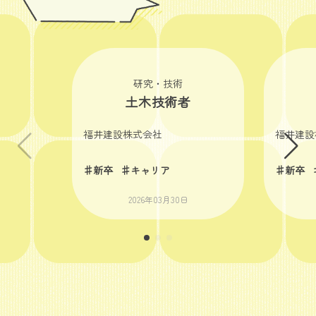
研究・技術
土木技術者
福井建設株式会社
福井建設
♯新卒
♯キャリア
♯新卒
2026年03月30日