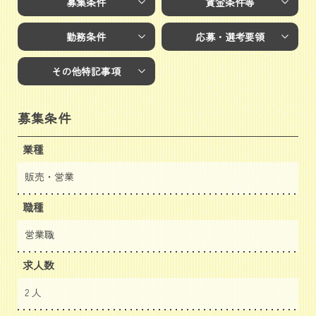
募集条件
賃金条件等
勤務条件
応募・選考要領
その他特記事項
募集条件
業種
販売・営業
職種
営業職
求人数
2 人