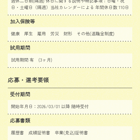
週休二日制(隔週) 休日に関する説明や特記事項：日曜・祝
日・土曜日（隔週）当社カレンダーによる 年間休日数 110日
加入保険等
健康 厚生 雇用 労災 財形 その他(退職金制度)
試用期間
試用期間 有 (3ヶ月)
応募・選考要領
受付期間
開始年月日：2026/03/01 以降 随時受付
応募書類
履歴書 成績証明書 卒業(見込)証明書