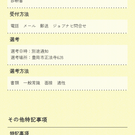
診断書
受付方法
電話 メール 郵送
ジョブナビ問合せ
選考
選考日時：別途通知
選考場所：豊岡市正法寺628
選考方法
書類 一般常識 面接 適性
その他特記事項
特記事項