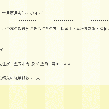
 常用雇用者(フルタイム)
 小中高の教員免許をお持ちの方、保育士・幼稚園教諭・福祉
業所
先住所：豊岡市内 及び 豊岡市野田１４４
勤務先の従業員数：5 人