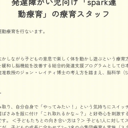
発達障がい児向け「spark運
動療育」の療育スタッフ
運動療育を行ないます。
生かしながら子どもの意思で楽しく体を動かし遊ぶという療育
緩和し脳機能を改善する総合的発達支援プログラムとして日本で
准教授のジョン・レイティ博士の考え方を踏まえ、脳科学（SPA
＞
み取り、自分自身で「やってみたい！」という気持ちにスイッ
濯ばさみを服に付け「これ取れるかな～？」と好奇心を刺激す
す。 ＜子どもたちとの向き合い方は？＞ 子ども1人に対してス
すが、子どもの成長に合わせて2～3名の小集団療育も実施（ス