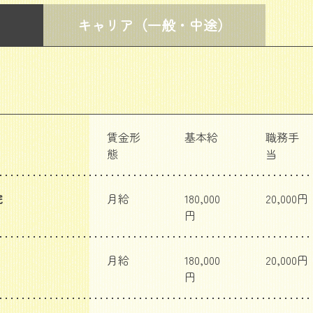
キャリア
（一般・中途）
賃金形
基本給
職務手
態
当
院
月給
180,000
20,000円
円
月給
180,000
20,000円
円