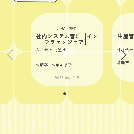
研究・技術
社内システム管理【イン
生産
フラエンジニア】
株式会社 北星社
株式会社
♯新卒
♯新卒
♯キャリア
2026年06月01日