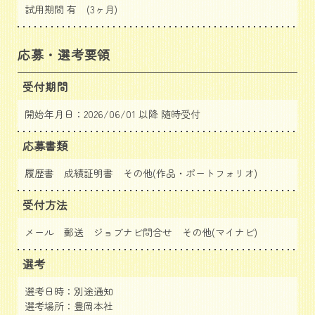
試用期間 有 (3ヶ月)
応募・選考要領
受付期間
開始年月日：2026/06/01 以降 随時受付
応募書類
履歴書 成績証明書 その他(作品・ポートフォリオ)
受付方法
メール 郵送
ジョブナビ問合せ
その他(マイナビ)
選考
選考日時：別途通知
選考場所：豊岡本社