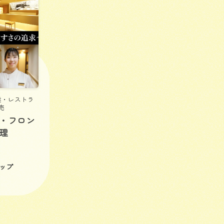
業・レストラ
売
・フロン
理
ップ