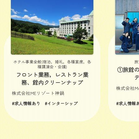
ホテル事業全般(宿泊，婚礼，各種宴席，各
旅
種講演会・会議)
①旅館
フロント業務，レストラン業
務、館内クリーンナップ
株式会社Mot
株式会社MEリゾート神鍋
#求人情報あり
#インターシップ
#求人情報