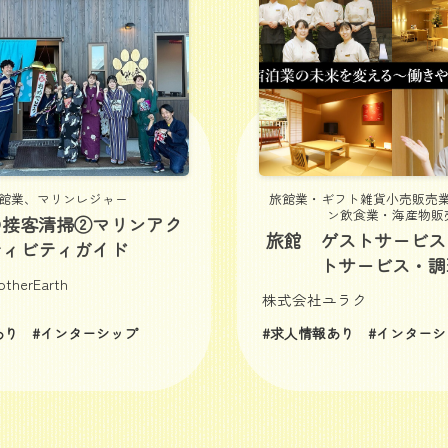
館業、マリンレジャー
旅館業・ギフト雑貨小売販売
ン飲食業・海産物販
の接客清掃②マリンアク
旅館 ゲストサービス
ティビティガイド
トサービス・調
herEarth
株式会社ユラク
あり
#インターシップ
#求人情報あり
#インターシ