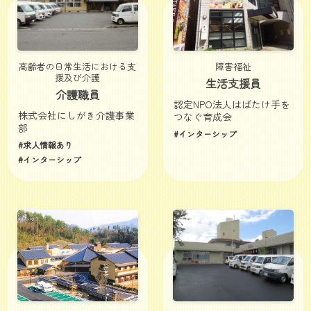
高齢者の日常生活における支
障害福祉
援及び介護
生活支援員
介護職員
認定NPO法人はばたけ手を
株式会社にしがき介護事業
つなぐ育成会
部
#インターシップ
#求人情報あり
#インターシップ