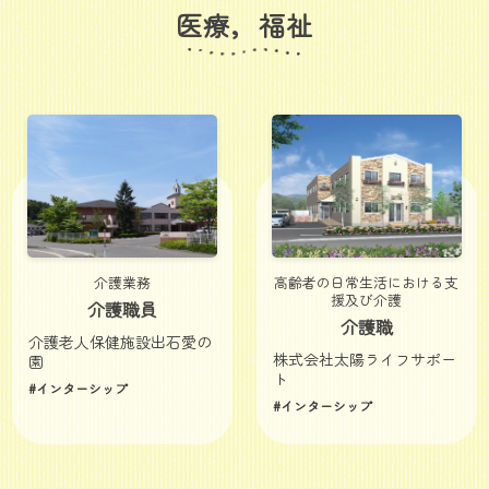
医療，福祉
介護業務
高齢者の日常生活における支
援及び介護
介護職員
介護職
介護老人保健施設出石愛の
株式会社太陽ライフサポー
園
ト
#インターシップ
#インターシップ