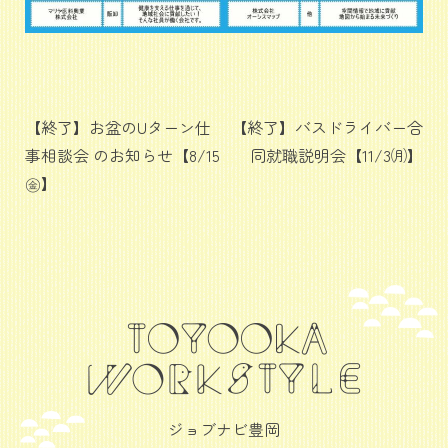
投
【終了】お盆のUターン仕
【終了】バスドライバー合
事相談会 のお知らせ【8/15
同就職説明会【11/3㈪】
稿
㊎】
ナ
ビ
ゲ
ー
シ
ョ
ン
ジョブナビ豊岡