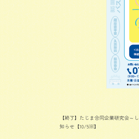
【終了】たじま合同企業研究会～し
投
知らせ【10/5㈰】
稿