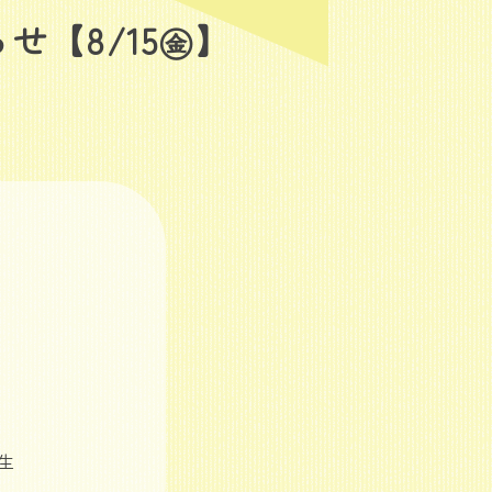
せ【8/15㊎】
生