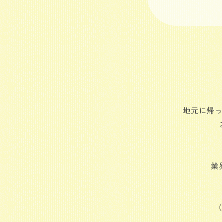
地元に帰
業
（