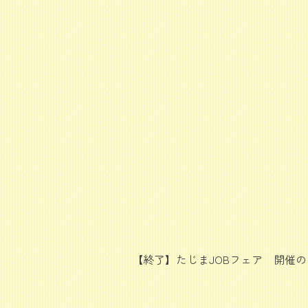
【終了】たじまJOBフェア 開催
投
稿