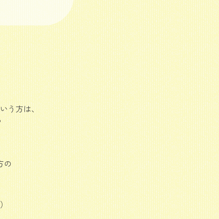
いう方は、
？
方の
）