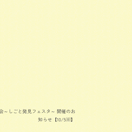
会～しごと発見フェスタ～ 開催のお
知らせ【10/5㈰】