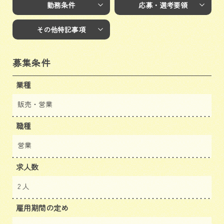
勤務条件
応募・選考要領
その他特記事項
募集条件
業種
販売・営業
職種
営業
求人数
2 人
雇用期間の定め