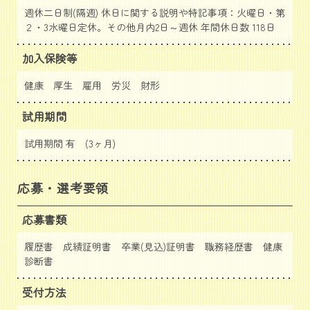
週休二日制(隔週) 休日に関する説明や特記事項：火曜日・第
２・3水曜日定休。その他月内2日～週休 年間休日数 118日
加入保険等
健康 厚生 雇用 労災 財形
試用期間
試用期間 有 (3ヶ月)
応募・選考要領
応募書類
履歴書 成績証明書 卒業(見込)証明書 職務経歴書 健康
診断書
受付方法