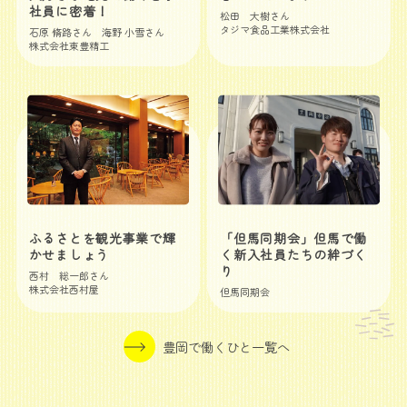
社員に密着！
松田 大樹さん
タジマ食品工業株式会社
石原 脩路さん 海野 小雪さん
株式会社東豊精工
ふるさとを観光事業で輝
「但馬同期会」但馬で働
かせましょう
く新入社員たちの絆づく
り
西村 総一郎さん
株式会社西村屋
但馬同期会
豊岡で働くひと一覧へ