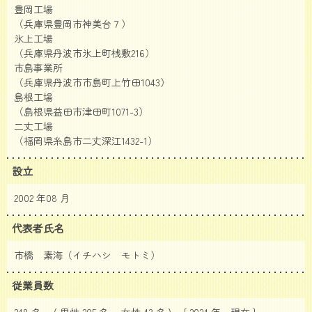
豊岡工場
（兵庫県豊岡市神美台７）
氷上工場
（兵庫県丹波市氷上町桟敷216）
市島事業所
（兵庫県丹波市市島町上竹田1043）
島根工場
（島根県益田市津田町1071-3）
二丈工場
（福岡県糸島市二丈深江1432-1）
設立
2002 年08 月
代表者氏名
市橋 素海（イチハシ モトミ）
従業員数
248 名 ( 男性 205 名、 女性 43 名 ) [ 2024 年
現在 ]