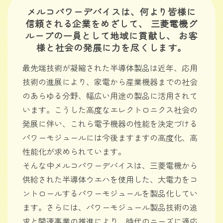
メルコパワーデバイスは、何より皆様に
信頼される企業をめざして、 三菱電機グ
ループの一員として地域に貢献し、 お客
様と社会の発展に力を尽くします。
最先端技術が凝縮された半導体製品は近年、応用
技術の進展により、家電から産業機器までの社会
のあらゆる分野、幅広い用途の製品に活用されて
います。こうした高度なエレクトロニクス社会の
発展に伴い、これら電子機器の性能を決定づける
パワーモジュールには今後ますますの高度化、高
性能化が求められています。
そんな中メルコパワーデバイスは、三菱電機から
供給された半導体ウエハを使用した、大電力をコ
ントロールするパワーモジュールを製品化してい
ます。さらには、パワーモジュール製品技術の追
求と関連事業の推進により、時代のニーズに適応