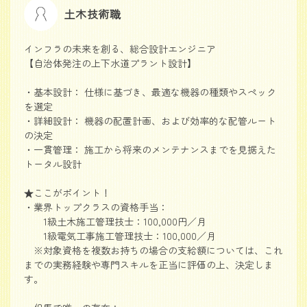
土木技術職
インフラの未来を創る、総合設計エンジニア
【自治体発注の上下水道プラント設計】
・基本設計： 仕様に基づき、最適な機器の種類やスペック
を選定
・詳細設計： 機器の配置計画、および効率的な配管ルート
の決定
・一貫管理： 施工から将来のメンテナンスまでを見据えた
トータル設計
★ここがポイント！
・業界トップクラスの資格手当：
1級土木施工管理技士：100,000円／月
1級電気工事施工管理技士：100,000／月
※対象資格を複数お持ちの場合の支給額については、これ
までの実務経験や専門スキルを正当に評価の上、決定しま
す。