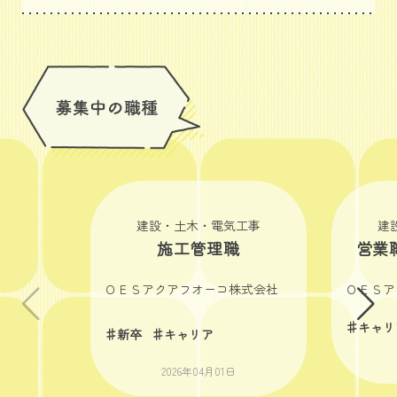
建設・土木・電気工事
建
施工管理職
営業
ＯＥＳアクアフオーコ株式会社
ＯＥＳア
♯キャリ
♯新卒
♯キャリア
2026年04月01日