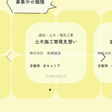
建設・土木・電気工事
土木施工管理見習い
株式会社 徳網建設
株式会社
♯新卒
♯キャリア
♯新卒
2026年06月01日