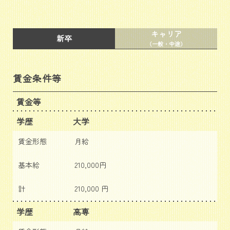
キャリア
新卒
（一般・中途）
賃金条件等
賃金等
学歴
大学
賃金形態
月給
基本給
210,000円
計
210,000 円
学歴
高専