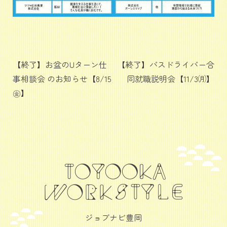
投
【終了】お盆のUターン仕
【終了】バスドライバー合
事相談会 のお知らせ【8/15
同就職説明会【11/3㈪】
稿
㊎】
ナ
ビ
ゲ
ー
シ
ョ
ン
ジョブナビ豊岡