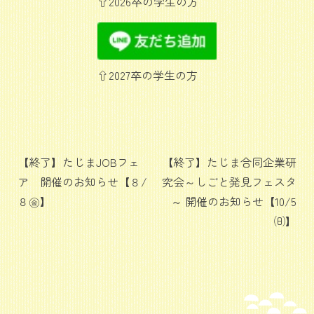
⇧2026卒の学生の方
⇧2027卒の学生の方
投
【終了】たじまJOBフェ
【終了】たじま合同企業研
ア 開催のお知らせ【８/
究会～しごと発見フェスタ
稿
８㊎】
～ 開催のお知らせ【10/5
ナ
㈰】
ビ
ゲ
ー
シ