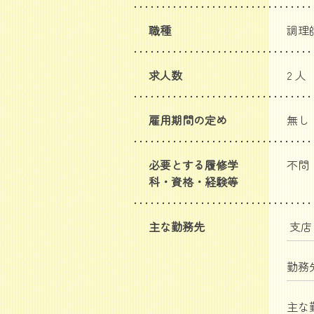
職種
調理
求人数
2 人
雇用期間の定め
無し
必要とする履修学
不問
科・資格・経験等
主な勤務先
支
勤務
主な