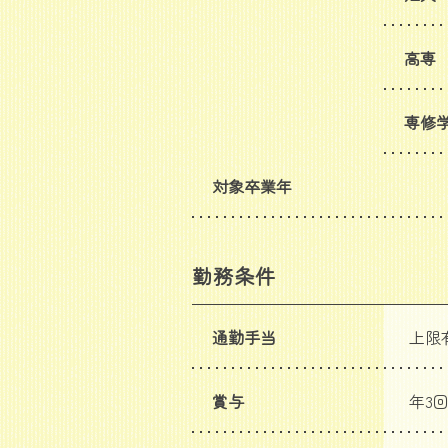
高専
専修
対象卒業年
勤務条件
通勤手当
上限有
賞与
年3