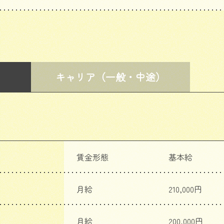
キャリア
（一般・中途）
賃金形態
基本給
月給
210,000円
月給
200,000円