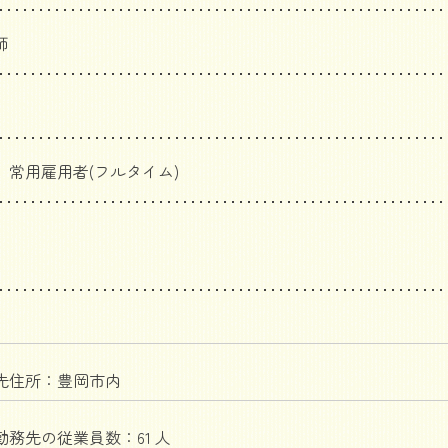
師
 常用雇用者(フルタイム)
店
先住所：豊岡市内
勤務先の従業員数：61 人