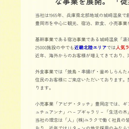
な事業を展開。 「
当社は1965年、兵庫県北部地域の城崎温泉で
豊岡市を中心に観光、宿泊、飲食、小売事業
基幹事業である宿泊事業である城崎温泉「湯楽Ki
25000施設の中でも
近畿北陸エリア
では
人気ラ
近年、海外からのお客様が増えてきており、
外食事業では「焼鳥・串揚げ・釜めしらんたん
住民のお客様にご来店いただいております。
ります。
小売事業「アピデ・タッチ」豊岡店では、ギ
ュチュアンナ」ハ－ブギャラリ－「生活の木
当社の理念は「人」(株)ユラクで働く社員
おり、近年ではＵタ－ンの地元採用のみなら