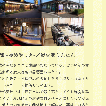
邸 -ゆめやしき-／炭火家らんたん
域のみなさまにご愛顧いただいている、ご予約制の宴
処夢邸と炭火焼鳥の居酒屋らんたん。
産地消をテーマに但馬産の食材を多く取り入れたオリ
ナルメニューを提供しています。
会処夢邸では、毎朝市場で競り落としてくる鮮度抜群
魚介や、産地限定の厳選素材をベースにした和食が充
。個人のお客様から団体様まで幅広いご要望にお応え