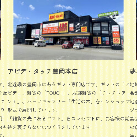
アピデ・タッチ豊岡本店
夢
す。
北近畿の豊岡市にあるギフト専門店です。ギフトの「ア
地
介類
ピデ」、雑貨の「TOUCH」、服飾雑貨の「チュチュア
会
方に
ンナ」、ハーブギャラリー「生活の木」をインショップ
地
おり
形式で展開しています。
ジ
用
「雑貨の先にあるギフト」をコンセプトに、お客様の期
宴
おも
待を裏切らない店づくりをしています。
の
す。
実