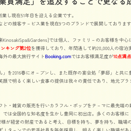
従業員満足」を追及することで更なる
創業し現在51年目を迎える企業です。
などの接客サ－ビス業を現在9つのブランドで展開しておりま
nosakiSpa&Gardens]では個人、ファミリ－のお客様
ンキング第2位
を獲得しており、年間通して約20,000人の宿
海外の最大旅行サイト
Booking.com
ではお客様満足度が
10点満点
」を2016春にオ－プンし、また既存の宴会処「夢邸」と共
笑顔で明るく楽しい食事の提供は我々の責任であり、地元ブラ
フト・雑貨の販売を行いカラフル・ポップをテ－マに最先端の
」では全国的な知名度を生かし豊岡に初出店。多くのお客様に
の皆様が経営の財産であると考え、目標を持ち、夢を持ち、職場
ずＩタ－ンでの若手社員を毎年採用し、明るく楽しい職場があ