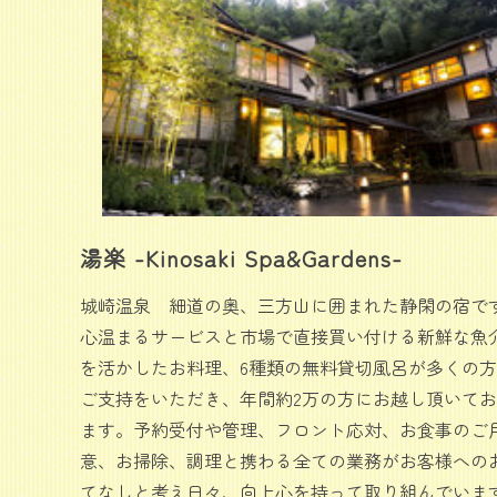
湯楽 -Kinosaki Spa&Gardens-
城崎温泉 細道の奥、三方山に囲まれた静閑の宿で
心温まるサービスと市場で直接買い付ける新鮮な魚
を活かしたお料理、6種類の無料貸切風呂が多くの
ご支持をいただき、年間約2万の方にお越し頂いて
ます。予約受付や管理、フロント応対、お食事のご
意、お掃除、調理と携わる全ての業務がお客様への
てなしと考え日々、向上心を持って取り組んでいま