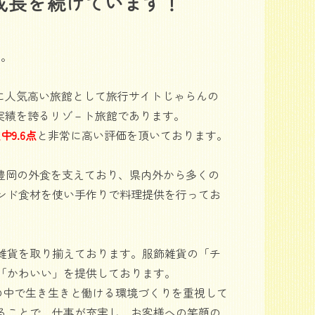
成長を続けています！
す。
を中心に人気高い旅館として旅行サイトじゃらんの
泊実績を誇るリゾ－ト旅館であります。
中9.6点
と非常に高い評価を頂いております。
に豊岡の外食を支えており、県内外から多くの
ンド食材を使い手作りで料理提供を行ってお
雑貨を取り揃えております。服飾雑貨の「チ
「かわいい」を提供しております。
の中で生き生きと働ける環境づくりを重視して
ることで、仕事が充実し、お客様への笑顔の