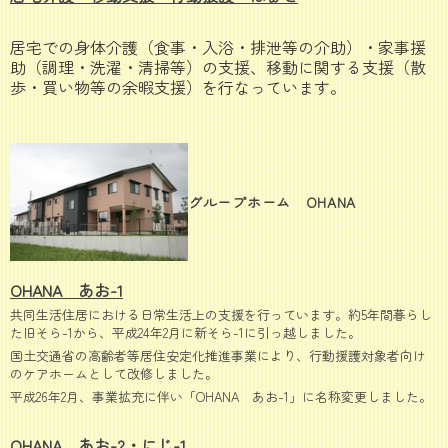
居宅での身体介護（食事・入浴・排泄等の介助）・家事援
助（調理・洗濯・清掃等）の支援、移動に関する支援（散
歩・買い物等の余暇支援）を行なっています。
グループホーム OHANA
OHANA あお-1
共同生活住居における日常生活上の支援を行っています。約5年間暮らし
た旧そら-1から、平成24年2月に新そら-1に引っ越しました。
国土交通省の高齢者等居住安定化推進事業により、行動援護対象者向け
のケアホームとして改修しました。
平成26年2月、事業拡充に伴い「OHANA あお-1」に名称変更しました。
OHANA あお-2・にじ-1