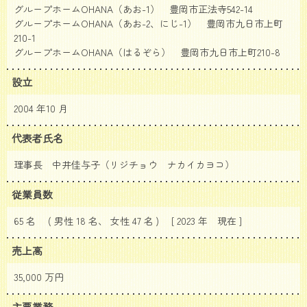
グループホームOHANA（あお-1） 豊岡市正法寺542-14
グループホームOHANA（あお-2、にじ-1） 豊岡市九日市上町
210-1
グループホームOHANA（はるぞら） 豊岡市九日市上町210-8
設立
2004 年10 月
代表者氏名
理事長 中井佳与子（リジチョウ ナカイカヨコ）
従業員数
65 名 ( 男性 18 名、 女性 47 名 ) [ 2023 年
現在 ]
売上高
35,000 万円
主要業務