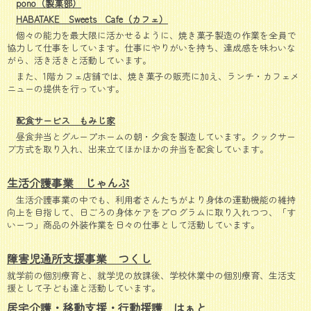
pono（製菓部）
HABATAKE Sweets Cafe（カフェ）
個々の能力を最大限に活かせるように、焼き菓子製造の作業を全員で
協力して仕事をしています。仕事にやりがいを持ち、達成感を味わいな
がら、活き活きと活動しています。
また、1階カフェ店舗では、焼き菓子の販売に加え、ランチ・カフェメ
ニューの提供を行っていす。
配食サービス もみじ家
昼食弁当とグループホームの朝・夕食を製造しています。クックサー
ブ方式を取り入れ、出来立てほかほかの弁当を配食しています。
生活介護事業 じゃんぷ
生活介護事業の中でも、利用者さんたちがより身体の運動機能の維持
向上を目指して、日ごろの身体ケアをプログラムに取り入れつつ、「す
いーつ」商品の外装作業を日々の仕事として活動しています。
障害児通所支援事業 つくし
就学前の個別療育と、就学児の放課後、学校休業中の個別療育、生活支
援として子ども達と活動しています。
居宅介護・移動支援・行動援護 はぁと