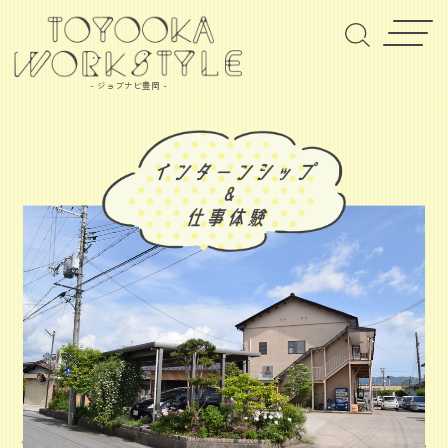
- ジョブナビ豊岡 -
ソデナガケンセツカブシキガイシャ
袖長建設株式会社
綜合建設業
企業情報はこちら