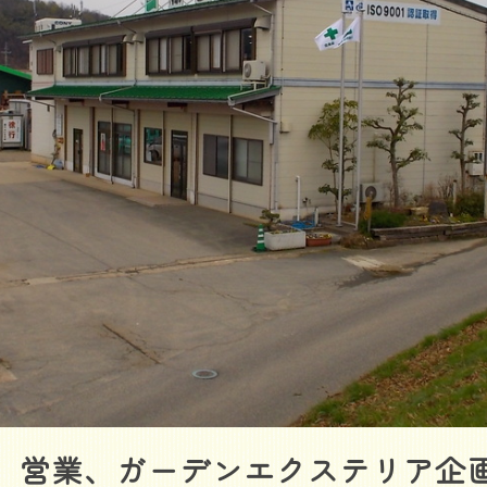
カ） ニシムラフウコウエン
株式会社西村風晃園
理工事、土木工事、森林整備、園芸用品販売、リガーデン、そ
企業情報はこちら
、営業、ガーデンエクステリア企