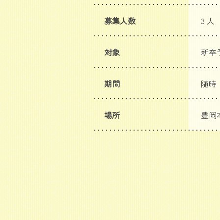
募集人数
3 人
対象
新卒
期間
随時
場所
豊岡