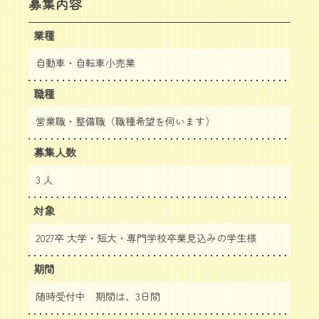
募集内容
業種
自動車・自転車小売業
職種
営業職・整備職（職種希望を伺います）
募集人数
3 人
対象
2027卒 大学・短大・専門学校卒業見込みの学生様
期間
随時受付中 期間は、3日間