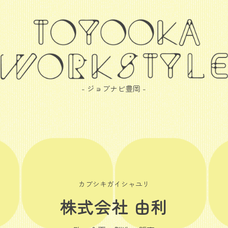
- ジョブナビ豊岡 -
カブシキガイシャユリ
株式会社 由利