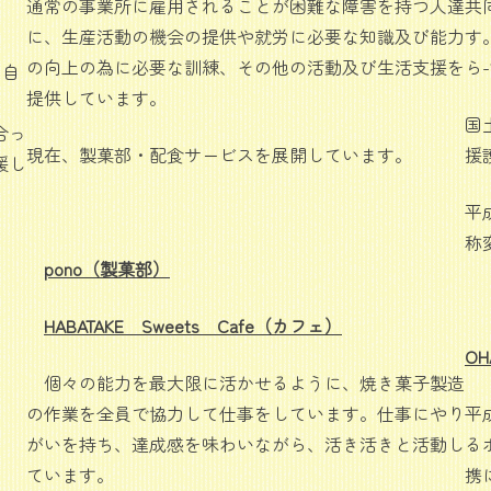
通常の事業所に雇用されることが困難な障害を持つ人達
共
、
に、生産活動の機会の提供や就労に必要な知識及び能力
す
の向上の為に必要な訓練、その他の活動及び生活支援を
ら
、自
提供しています。
国
合っ
現在、製菓部・配食サービスを展開しています。
援
援し
平
称
pono（製菓部）
HABATAKE Sweets Cafe（カフェ）
OH
個々の能力を最大限に活かせるように、焼き菓子製造
の作業を全員で協力して仕事をしています。仕事にやり
平
がいを持ち、達成感を味わいながら、活き活きと活動し
る
ています。
携