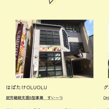
はばたけOLUOLU
グ
就労継続支援B型事業 すいーつ
OH