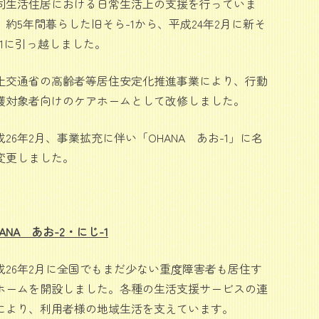
同生活住居における日常生活上の支援を行っていま
。約5年間暮らした旧そら-1から、平成24年2月に新そ
-1に引っ越しました。
土交通省の高齢者等居住安定化推進事業により、行動
護対象者向けのケアホームとして改修しました。
成26年2月、事業拡充に伴い「OHANA あお-1」に名
変更しました。
ANA あお-2・にじ-1
成26年2月に全国でもまだ少ない重度障害者も居住す
ホームを開設しました。各種の生活支援サービスの連
により、利用者様の地域生活を支えています。