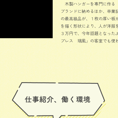
木製ハンガーを専門に作る「
ブランドに納めるほか、卒業
の最高級品が、１枚の厚い板
を描く形状により、人が洋服
３万円で、今年話題となった
プレス 瑞風」の客室でも使