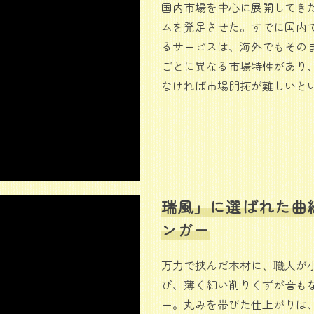
国内市場を中心に展開してき
ムを発足させた。すでに国内
るサービスは、海外でもその
ごとに異なる市場特性があり
なければ市場開拓が難しいと
瑞風」に選ばれた曲
ンガー
万力で挟んだ木材に、職人が
び、薄く細い削りくずが音も
ー。丸みを帯びた仕上がりは