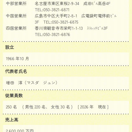
中部営業所 名古屋市東区東桜2-9-34 成田ﾋﾞﾙ高岳4F
TEL:050-3821-6871
中国営業所 広島市中区大手町2-8-1 広電袋町電停前ﾋﾞﾙ
3F TEL:050-3821-6875
四国営業所 香川県観音寺市栄町1-1-13 ｽﾄﾚｯﾁﾋﾞﾙ3F
TEL:050-3821-6876
設立
1966 年10 月
代表者氏名
増田 淳（マスダ ジュン）
従業員数
250 名 ( 男性 220 名、 女性 30 名 ) [ 2026 年
現在 ]
売上高
2,600,000 万円