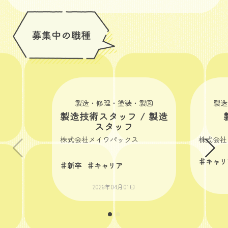
製造・修理・塗装・製図
製造
製造技術スタッフ / 製造
スタッフ
株式会社メイワパックス
株式会社
♯キャリ
♯新卒
♯キャリア
2026年04月01日