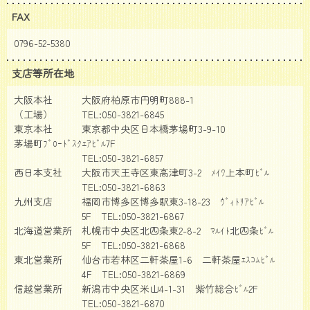
FAX
0796-52-5380
支店等所在地
大阪本社 大阪府柏原市円明町888-1
（工場） TEL:050-3821-6845
東京本社 東京都中央区日本橋茅場町3-9-10
茅場町ﾌﾞﾛｰﾄﾞｽｸｴｱﾋﾞﾙ7F
TEL:050-3821-6857
西日本支社 大阪市天王寺区東高津町3-2 ﾒｲﾜ上本町ﾋﾞﾙ
TEL:050-3821-6863
九州支店 福岡市博多区博多駅東3-18-23 ｳﾞｨﾄﾘｱﾋﾞﾙ
5F TEL:050-3821-6867
北海道営業所 札幌市中央区北四条東2-8-2 ﾏﾙｲﾄ北四条ﾋﾞﾙ
5F TEL:050-3821-6868
東北営業所 仙台市若林区二軒茶屋1-6 二軒茶屋ｴｽｺﾑﾋﾞﾙ
4F TEL:050-3821-6869
信越営業所 新潟市中央区米山4-1-31 紫竹総合ﾋﾞﾙ2F
TEL:050-3821-6870