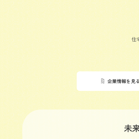
住
企業情報を見
未