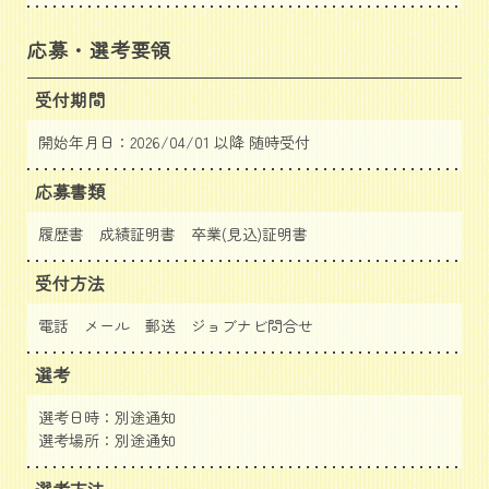
応募・選考要領
受付期間
開始年月日：2026/04/01 以降 随時受付
応募書類
履歴書 成績証明書 卒業(見込)証明書
受付方法
電話 メール 郵送
ジョブナビ問合せ
選考
選考日時：別途通知
選考場所：別途通知