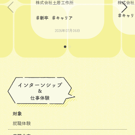
株式会社土居工作所
株式会社
♯キャリ
♯新卒
♯キャリア
2026年07月06日
対象
就職体験