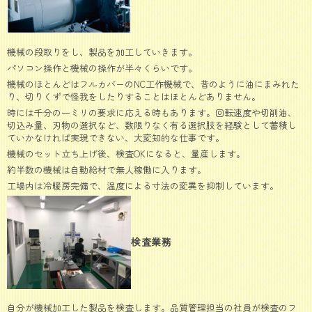
機械の段取りをし、製品を加工していきます。
パソコン操作と機械の操作が半々くらいです。
機械のほとんどはフルカバーのNC工作機械で、昔のように油にまみれた
り、切りくずで怪我をしたりすることはほとんどありません。
時には千分の一ミリの要求に応える時もあります。回転速度や切削油、
切込み量、刃物の選択など、数限りなく有る選択肢を経験として蓄積し
ていかなければ実現できない、大変知的な仕事です。
機械のセット立ち上げ後、検査OKになると、量産します。
約半数の機械は自動給材で無人稼働に入ります。
工場内は冷暖房完備で、温度による寸法の変異を抑制しています。
検査業務
自分が機械加工した製品を検査します。品質管理担当の社員が検査のフ