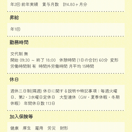
年2回 前年実績 賞与月数 計4.80ヶ月分
昇給
年1回
勤務時間
交代制 無
開始 09:30 ～ 終了 18:00 休憩時間 (1日の合計) 60分 変形
労働時間制 有 時間外労働時間 月平均 15時間
休日
週休二日制(隔週) 休日に関する説明や特記事項：毎週火曜
日、第2・3水曜日定休日 大型連休（GW・夏季休暇・冬期
休暇） 年間休日数 113日
加入保険等
健康 厚生 雇用 労災 財形