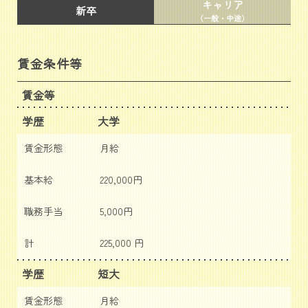
キャリア
新卒
（一般・中途）
賃金条件等
賃金等
学歴
大学
賃金形態
月給
基本給
220,000円
職務手当
5,000円
計
225,000 円
学歴
短大
賃金形態
月給