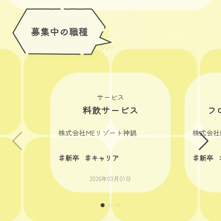
サービス
料飲サービス
フ
株式会社MEリゾート神鍋
株式会社
♯新卒
♯キャリア
♯新卒
2026年03月01日