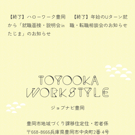
投
【終了】ハローワーク豊岡
【終了】年始のUターン就
から「就職面接・説明会㏌
職・転職相談会のお知らせ
稿
たじま」のお知らせ
ナ
ビ
ゲ
ー
シ
ョ
ン
ジョブナビ豊岡
豊岡市地域づくり課移住定住・若者係
〒668-8666兵庫県豊岡市中央町2番 4号