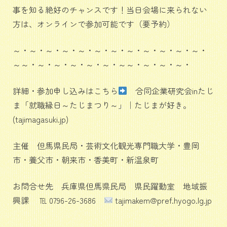
事を知る絶好のチャンスです！当日会場に来られない
方は、オンラインで参加可能です（要予約）
～・～・～・～・～・～・～・～・～・～・～・～・
～～・～・～・～・～・～・～～・～・～・～・
詳細・参加申し込みはこちら
合同企業研究会inたじ
ま「就職縁日～たじまつり～」｜たじまが好き。
(tajimagasuki.jp)
主催 但馬県民局・芸術文化観光専門職大学・豊岡
市・養父市・朝来市・香美町・新温泉町
お問合せ先 兵庫県但馬県民局 県民躍動室 地域振
興課 ℡ 0796-26-3686
tajimakem@pref.hyogo.lg.jp