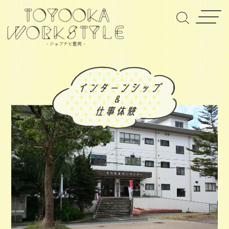
- ジョブナビ豊岡 -
ｼｬｶｲﾌｸｼﾎｳｼﾞﾝﾄﾖｵｶｼｼｬｶｲﾌｸｼｷｮｳｷﾞｶｲ
社会福祉法人豊岡市社会福祉協議会
社会福祉事業、介護保険事業
企業情報はこちら