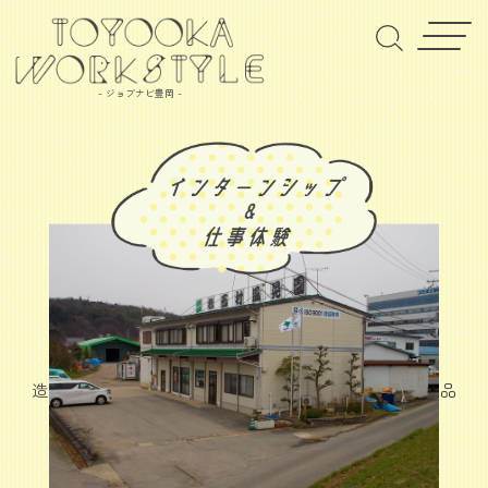
- ジョブナビ豊岡 -
カ） ニシムラフウコウエン
株式会社西村風晃園
造園工事、法面処理工事、土木工事、森林整備、園芸用品
販売、リガーデン、その他環境関連事業
企業情報はこちら