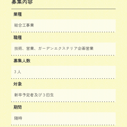
募集内容
業種
総合工事業
職種
技術、営業、ガーデンエクステリア企画営業
募集人数
3 人
対象
新卒予定者及び３回生
期間
随時