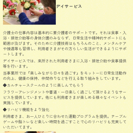
デイサービス
介護士の仕事内容は基本的に要介護者のサポートです。それは食事・入
浴・排泄介助等の身体介護のみならず、日常生活や精神的サポートにも
範囲が及びます。そのために介護技術はもちろんのこと、メンタルケア
や接遇等も習得し、利用者さまがその方らしい生活ができるようにサポ
ートします。
デイサービスでは、来所された利用者さまに入浴・排泄介助や食事提供
等を行います。
当事業所では『楽しみながら日々を過ごす』をモットーに日常生活動作
の向上、健康の保持、仲間作りなどを行える取り組みをしています。
◆カルチャースクールのように楽しんでもらう
フラワーアレンジメントや書道・一日楽しく過ごして頂けるようなサー
ビスを提供しています。他にも利用者さまが楽しめる様々なイベントも
実施しています。
◆リハビリ機能をより強化
利用者さま、お一人ひとりに合わせた運動プログラムを提供。テーブル
ゲームや脳トレなど楽しい時間を過ごすことで心のリハビリも充実して
いただいてます。