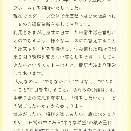
プホーム」を開所いたしました。
現在ではグループ全体で兵庫県下及び大阪府下に
１６の介護事業所を擁しております。
利用者さまが心身共に自立した日常生活を営むこ
とのできるよう、様々なニーズにお答えすること
の出来るサービスを提供し、住み慣れた場所で出
来る限り環境を変えない暮らしをサポートしてい
きたいというモットーのもと、開所当時より運営
しております。
大切なのは、“できないこと”ではなく、“やりた
いこと”に目を向けること。 私たちの介護は、利
用者さまの意思を尊重し、「何をしたいか」「ど
う過ごしたいか」から始まります。
散歩がしたい、将棋を楽しみたい、庭に水をまき
たい、 日常の中にある“小さな希望”の積み重ね
が“大きな希望”につながり、生きる力に変わりま