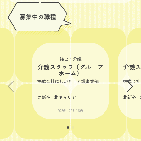
福祉・介護
介護スタッフ（グループ
介護
ホーム）
株式会社にしがき 介護事業部
株式会社
♯新卒
♯キャリア
♯新卒
2026年02月16日