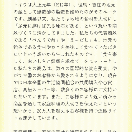
トキワは大正元年（1912年）、但馬・香住の地元
の蔵として醸造酢の製造を始めたのがそのルーツ
です。創業以来、私たちは地域の食材を大切にし
「足元に磨けば光る原石がある」という想いを商
品づくりに活かしてきました。私たちの代表商品
である「べんりで酢」や「え～だし」も、地元の
強みである食材やカニを美味しく食べていただき
たいという想いから生まれたものです。「食を楽
しく、おいしさと健康を求めて」をモットーとし
た私たちの商品は、数々の国際的な賞を受賞。や
がて全国のお客様から愛されるようになり、現在
では日本全国の生活協同組合の共同購入や百貨
店、高級スーパー等、数多くのお客様にご支持い
ただいています。また、お客様により近い所から
商品を通して家庭料理の大切さを伝えたいという
想いから、20万人を超えるお客様を持つ通販サイ
トも運営しています。
家庭料理は、家族の幸せな時間を作ります。私た