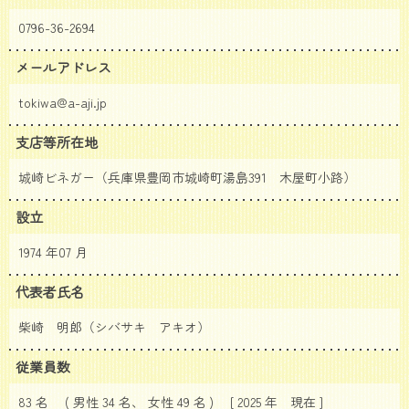
0796-36-2694
メールアドレス
tokiwa@a-aji.jp
支店等所在地
城崎ビネガー（兵庫県豊岡市城崎町湯島391 木屋町小路）
設立
1974 年07 月
代表者氏名
柴崎 明郎（シバサキ アキオ）
従業員数
83 名 ( 男性 34 名、 女性 49 名 ) [ 2025 年
現在 ]