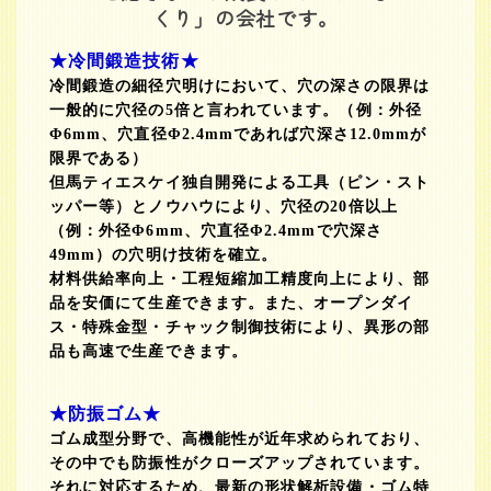
くり」の会社です。
★冷間鍛造技術★
冷間鍛造の細径穴明けにおいて、穴の深さの限界は
一般的に穴径の5倍と言われています。（例：外径
Φ6mm、穴直径Φ2.4mmであれば穴深さ12.0mmが
限界である）
但馬ティエスケイ独自開発による工具（ピン・スト
ッパー等）とノウハウにより、穴径の20倍以上
（例：外径Φ6mm、穴直径Φ2.4mmで穴深さ
49mm）の穴明け技術を確立。
材料供給率向上・工程短縮加工精度向上により、部
品を安価にて生産できます。また、オープンダイ
ス・特殊金型・チャック制御技術により、異形の部
品も高速で生産できます。
★防振ゴム★
ゴム成型分野で、高機能性が近年求められており、
その中でも防振性がクローズアップされています。
それに対応するため、最新の形状解析設備・ゴム特