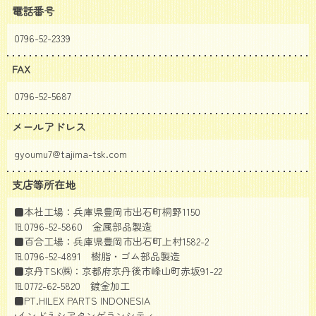
電話番号
0796-52-2339
FAX
0796-52-5687
メールアドレス
gyoumu7@tajima-tsk.com
支店等所在地
■本社工場：兵庫県豊岡市出石町桐野1150
℡0796-52-5860 金属部品製造
■百合工場：兵庫県豊岡市出石町上村1582-2
℡0796-52-4891 樹脂・ゴム部品製造
■京丹TSK㈱：京都府京丹後市峰山町赤坂91-22
℡0772-62-5820 鍍金加工
■PT.HILEX PARTS INDONESIA
:インドネシアタンゲランシティ