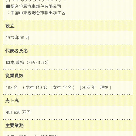
■烟台但馬汽車部件有限公司
：中国山東省烟台市輸出加工区
設立
1973 年08 月
代表者氏名
岡本 義裕（ｵｶﾓﾄ ﾖｼﾋﾛ）
従業員数
182 名 ( 男性 140 名、 女性 42 名 ) [ 2025 年
現在 ]
売上高
481,636 万円
主要業務